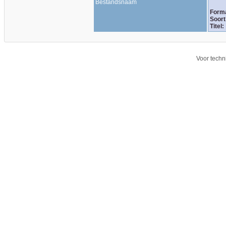
Bestandsnaam
Form
Soort
Titel:
Voor techn