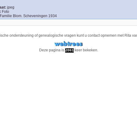
aat:
jpeg
:
Foto
Familie Blom. Scheveningen 1934
ische ondersteuning of genealogische vragen kunt u contact opnemen met
Rita va
Deze pagina is
keer bekeken.
2061