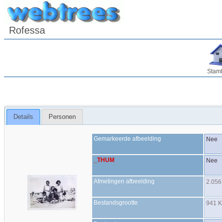
Rofessa
Stam
Details
Personen
Gemarkeerde afbeelding
Nee
_THUM
Nee
Afmetingen afbeelding
2.056
Bestandsgrootte
941 