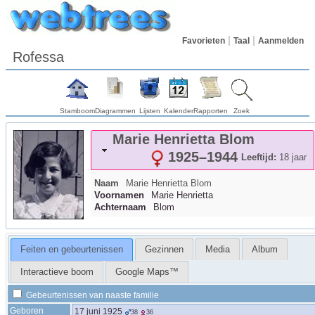
Favorieten
Taal
Aanmelden
Rofessa
Stamboom
Diagrammen
Lijsten
Kalender
Rapporten
Zoek
Marie Henrietta
Blom
1925
–
1944
Leeftijd:
18 jaar
Naam
Marie Henrietta
Blom
Voornamen
Marie Henrietta
Achternaam
Blom
Feiten en gebeurtenissen
Gezinnen
Media
Album
Interactieve boom
Google Maps™
Gebeurtenissen van naaste familie
Geboren
17 juni 1925
38
36